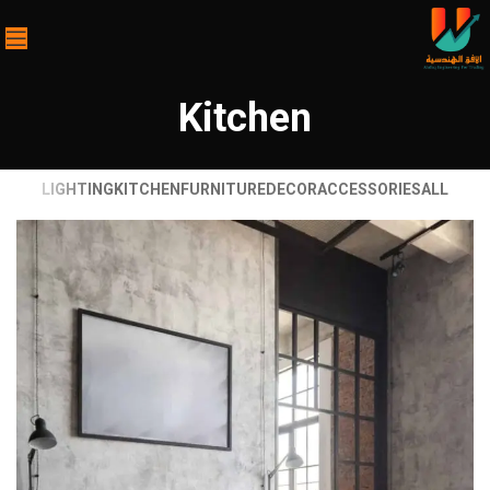
Kitchen
LIGHTING
KITCHEN
FURNITURE
DECOR
ACCESSORIES
ALL