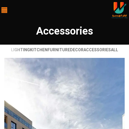
Accessories
LIGHTING
KITCHEN
FURNITURE
DECOR
ACCESSORIES
ALL