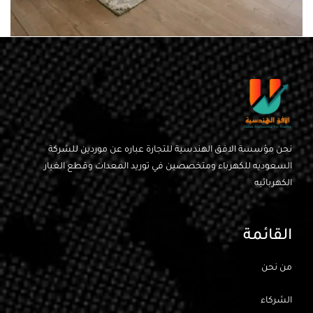
POTENTI PARTURIENT PARTURIE
ACCESSORIES
نحن مؤسسة الافق الهندسية للتجارة عباره عن موردين للشركة
السعوديه للكهرباء ومتخصصين في توريد المعدات وقطع الغيار
الكهربائيه
القائمة
من نحن
الشركاء