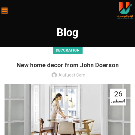
Blog
DECORATION
New home decor from John Doerson
Alufuqet.com
26
أغسطس