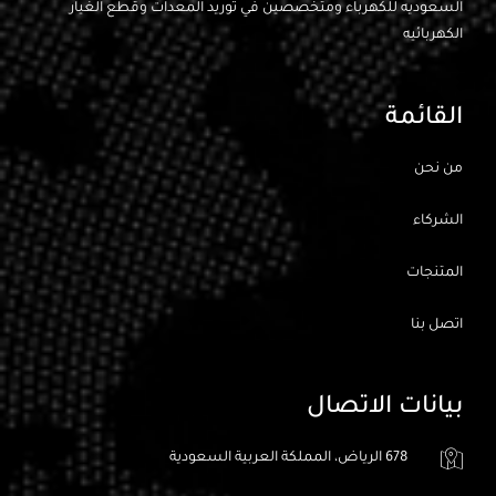
السعوديه للكهرباء ومتخصصين في توريد المعدات وقطع الغيار
الكهربائيه
القائمة
من نحن
الشركاء
المتنجات
اتصل بنا
بيانات الاتصال
678 الرياض، المملكة العربية السعودية