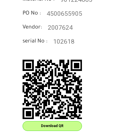
4500655905
PO No :
2007624
Vendor:
102618
serial No :
Download QR