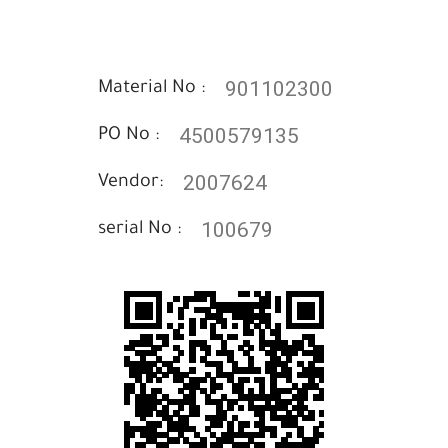
901102300
Material No :
4500579135
PO No :
2007624
Vendor:
100679
serial No :