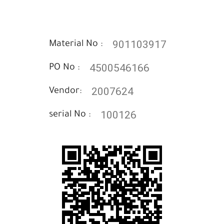
901103917
Material No :
4500546166
PO No :
2007624
Vendor:
100126
serial No :