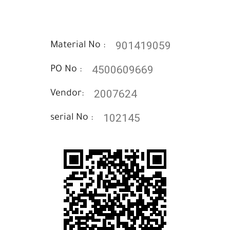
901419059
Material No :
4500609669
PO No :
2007624
Vendor:
102145
serial No :