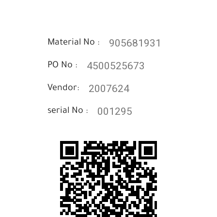
905681931
Material No :
4500525673
PO No :
2007624
Vendor:
001295
serial No :