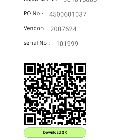
4500601037
PO No :
2007624
Vendor:
101999
serial No :
Download QR