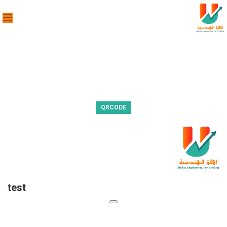
QRCODE
test