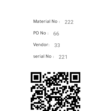
222
Material No :
66
PO No :
33
Vendor:
221
serial No :