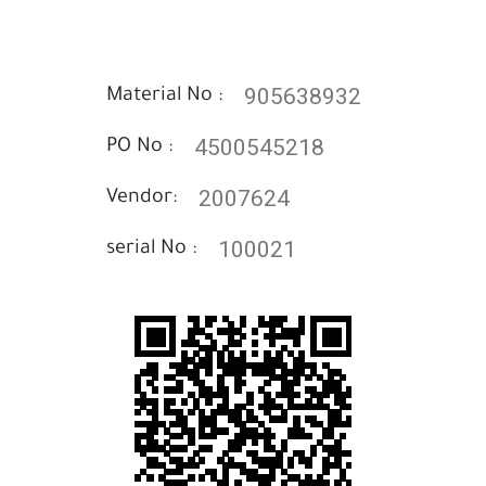
905638932
Material No :
4500545218
PO No :
2007624
Vendor:
100021
serial No :