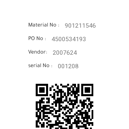
901211546
Material No :
4500534193
PO No :
2007624
Vendor:
001208
serial No :