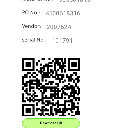
4500618316
PO No :
2007624
Vendor:
101791
serial No :
Download QR