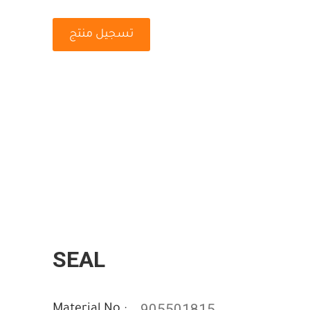
تسجيل منتج
SEAL
905501815
Material No :