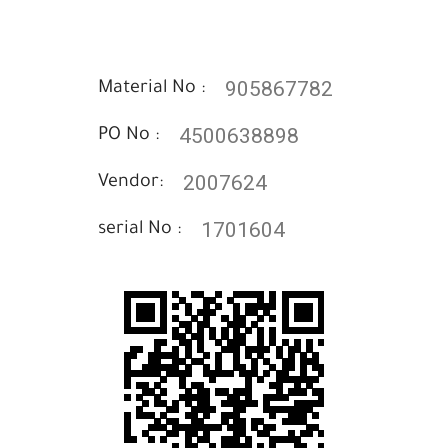
905867782
Material No :
4500638898
PO No :
2007624
Vendor:
1701604
serial No :