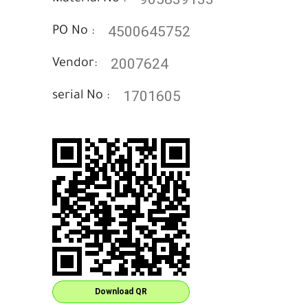
4500645752
PO No :
2007624
Vendor:
1701605
serial No :
Download QR