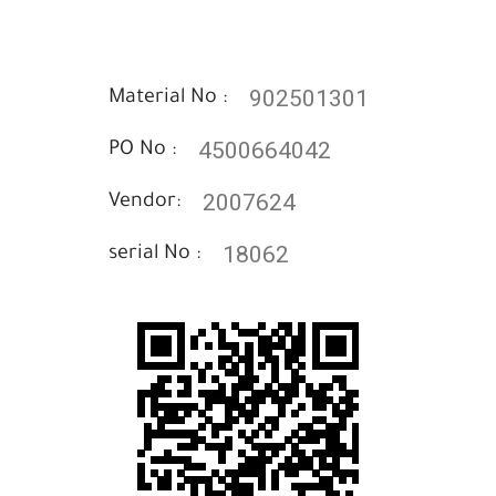
902501301
Material No :
4500664042
PO No :
2007624
Vendor:
18062
serial No :