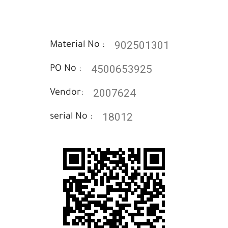
902501301
Material No :
4500653925
PO No :
2007624
Vendor:
18012
serial No :