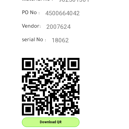
4500664042
PO No :
2007624
Vendor:
18062
serial No :
Download QR