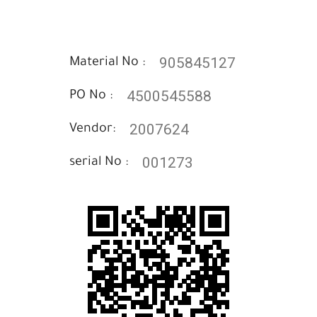
905845127
Material No :
4500545588
PO No :
2007624
Vendor:
001273
serial No :