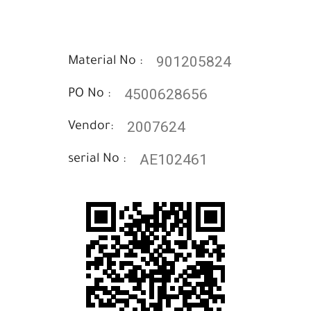
901205824
Material No :
4500628656
PO No :
2007624
Vendor:
AE102461
serial No :