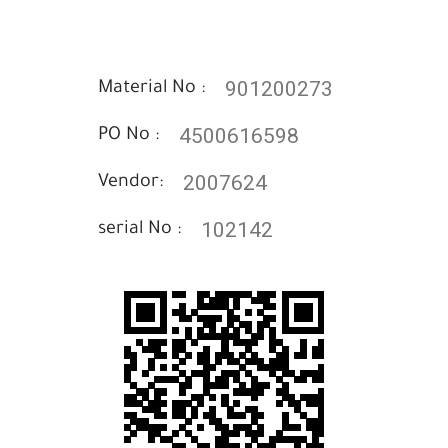
901200273
Material No :
4500616598
PO No :
2007624
Vendor:
102142
serial No :