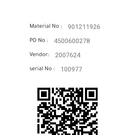
901211926
Material No :
4500600278
PO No :
2007624
Vendor:
100977
serial No :