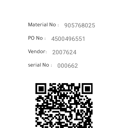
905768025
Material No :
4500496551
PO No :
2007624
Vendor:
000662
serial No :