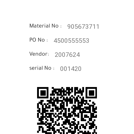
905673711
Material No :
4500555553
PO No :
2007624
Vendor:
001420
serial No :