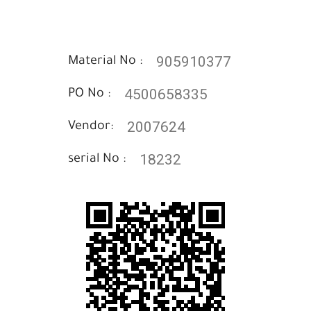
905910377
Material No :
4500658335
PO No :
2007624
Vendor:
18232
serial No :