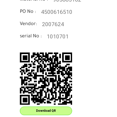
4500616510
PO No :
2007624
Vendor:
1010701
serial No :
Download QR