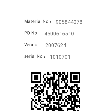
905844078
Material No :
4500616510
PO No :
2007624
Vendor:
1010701
serial No :