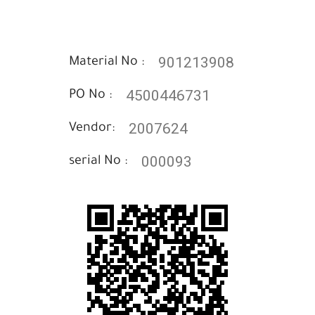
901213908
Material No :
4500446731
PO No :
2007624
Vendor:
000093
serial No :