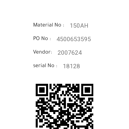
150AH
Material No :
4500653595
PO No :
2007624
Vendor:
18128
serial No :