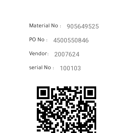
905649525
Material No :
4500550846
PO No :
2007624
Vendor:
100103
serial No :