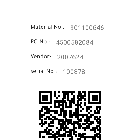
901100646
Material No :
4500582084
PO No :
2007624
Vendor:
100878
serial No :